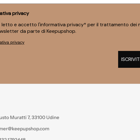
ativa privacy
o e accetto l'informativa privacy* per il trattamento dei miei dati e acconsento a ricevere comunicazioni e
wsletter da parte di Keepupshop.
ativa privacy
ISCRIVIT
usto Muratti 7, 33100 Udine
omer@keepupshop.com
432 1792448