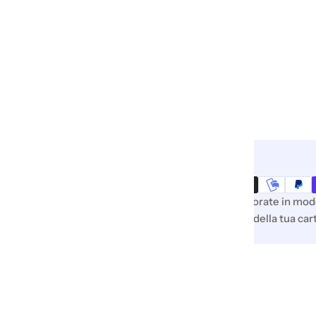
Metodi
Pagamenti & Sicurezza
di
pagamento
Le tue informazioni di pagamento vengono elaborate in mod
della carta di credito né abbiamo accesso ai dati della tua cart