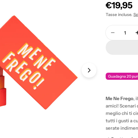
Prezzo
€19,95
di
Tasse incluse.
Sp
Apri media 1 in f
listino
Quantità
Diminuisc
Guadagna 20 punt
Me Ne Frego
, i
amici! Scenari
meglio chi ti 
tutti i gusti a 
serate indiment