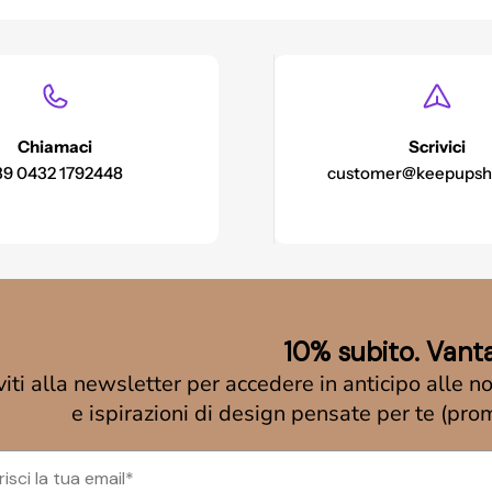
Chiamaci
Scrivici
39 0432 1792448
customer@keepupsh
10% subito. Vant
iviti alla newsletter per accedere in anticipo alle n
e ispirazioni di design pensate per te (pro