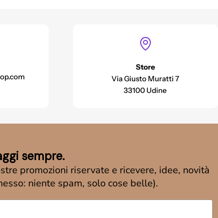
Store
op.com
Via Giusto Muratti 7
33100 Udine
aggi sempre.
ostre promozioni riservate e ricevere, idee, novità
messo: niente spam, solo cose belle).