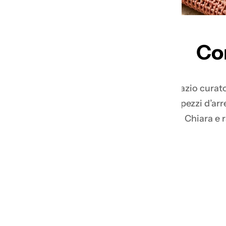
Co
Keepup è uno spazio curato d
Oggetti per la tavola, dettagli decorativi, pezzi d’ar
Chiara e 
-20%
Summer