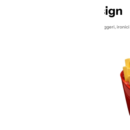
Oggettistica di design
Svuotatasche, vasi, libri, tessili di design: prodotti leggeri, ironic