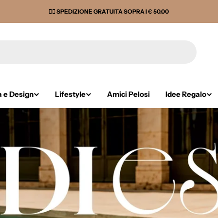
✌🏼 SPEDIZIONE GRATUITA SOPRA I € 50.00
 e Design
Lifestyle
Amici Pelosi
Idee Regalo