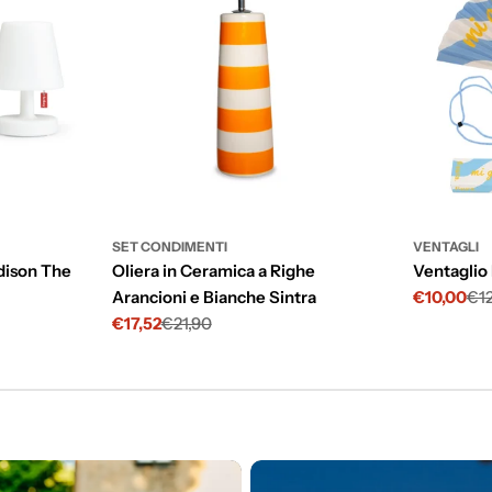
SET CONDIMENTI
VENTAGLI
dison The
Oliera in Ceramica a Righe
Ventaglio
Arancioni e Bianche Sintra
€10,00
€1
Prezzo
Prezzo
€17,52
€21,90
scontato
di
Prezzo
Prezzo
listino
scontato
di
listino