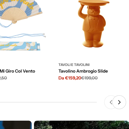
TAVOLI E TAVOLINI
 Mi Giro Col Vento
Tavolino Ambrogio Slide
2,50
Da €159,20
€199,00
Prezzo
Prezzo
scontato
di
listino