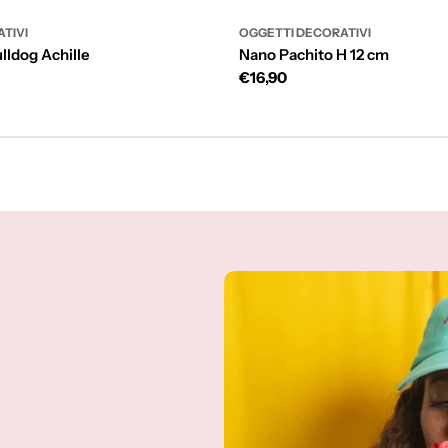
TIVI
OGGETTI DECORATIVI
lldog Achille
Nano Pachito H 12 cm
Prezzo
€16,90
di
listino