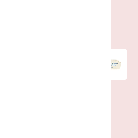
Linea Daria
Ichendorf
Alessi
Parole, grafica e ironia quotidiana
SCOPRI DI PIÙ