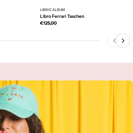
LIBRI E ALBUM
Libro Ferrari Taschen
Prezzo
€125,00
di
listino