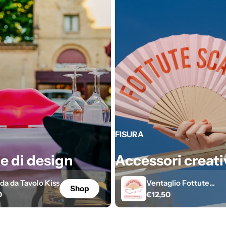
FISURA
 di design
Accessori creati
a da Tavolo Kiss
Ventaglio Fottute
Shop
o
0
Prezzo
€12,50
Scalmane
di
listino